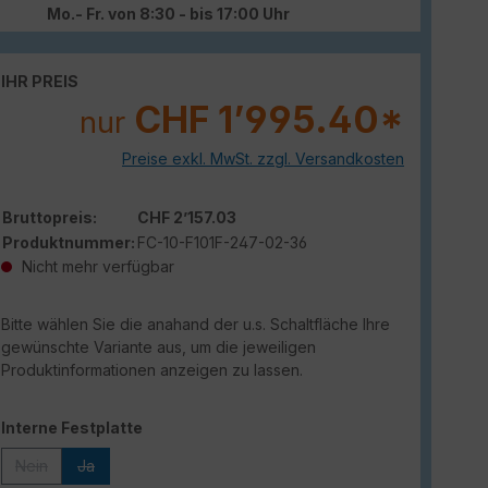
Mo.- Fr. von 8:30 - bis 17:00 Uhr
IHR PREIS
CHF 1’995.40*
nur
Preise exkl. MwSt. zzgl. Versandkosten
Bruttopreis:
CHF 2’157.03
Produktnummer:
FC-10-F101F-247-02-36
Nicht mehr verfügbar
Bitte wählen Sie die anahand der u.s. Schaltfläche Ihre
gewünschte Variante aus, um die jeweiligen
Produktinformationen anzeigen zu lassen.
auswählen
Interne Festplatte
Nein
Ja
(Diese Option ist zurzeit nicht verfügbar.)
(Diese Option ist zurzeit nicht verfügbar.)