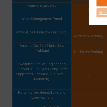
Firmware Updates
✓
Nur 
Asset Management Portal
✓
Antwort Zeit (kritisches Problem)
Nächsten Werktag
Antwort Zeit (nicht kritisches
Problem)
Nächsten Werktag
Erweiterter End-of-Engineering-
Support (E-EoES) für Long Term
Supported Firmware (LTS von 18
-
Monaten)
Portal für Geräteeinblicke und
-überwachung
-