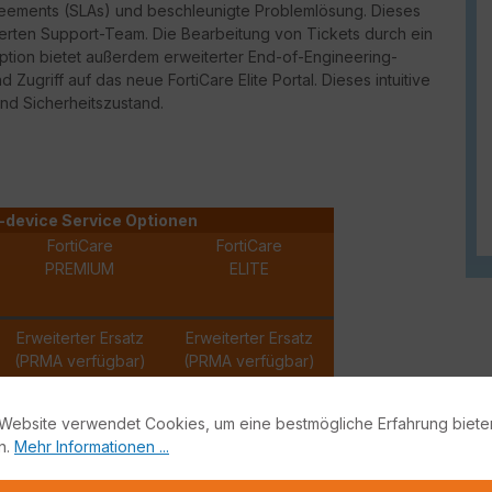
reements (
SLAs
) und beschleunigte Problemlösung. Dieses
erten Support-Team. Die Bearbeitung von Tickets durch ein
Option bietet außerdem erweiterter
End-of-Engineering-
und Zugriff auf das neue
FortiCare
Elite Portal. Dieses intuitive
und Sicherheitszustand.
-device Service Optionen
FortiCare
FortiCare
PREMIUM
ELITE
Erweiterter Ersatz
Erweiterter Ersatz
(PRMA verfügbar)
(PRMA verfügbar)
✓
✓
Website verwendet Cookies, um eine bestmögliche Erfahrung biete
n.
Mehr Informationen ...
✓
✓