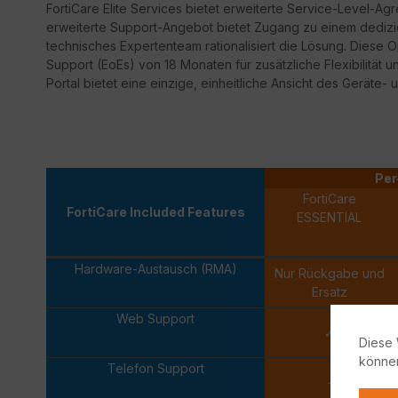
FortiCare
Elite Services bietet erweiterte Service-Level-Ag
erweiterte Support-Angebot bietet Zugang zu einem dedizi
technisches Expertenteam rationalisiert die Lösung. Diese 
Support
(
EoEs
) von 18 Monaten für zusätzliche Flexibilität 
Portal bietet eine einzige, einheitliche Ansicht des Geräte- 
Per
FortiCare
FortiCare Included Features
ESSENTIAL
Hardware-Austausch (RMA)
Nur Rückgabe und
Ersatz
Web Support
✓
Diese 
könne
Telefon Support
-