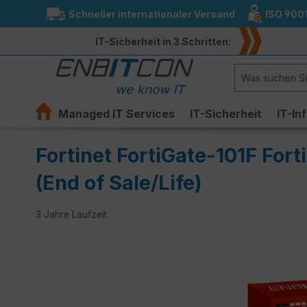
Schneller internationaler Versand
ISO 900
springen
Zur Hauptnavigation springen
IT-Sicherheit in 3 Schritten:
Managed IT Services
IT-Sicherheit
IT-In
Fortinet FortiGate-101F For
(End of Sale/Life)
3 Jahre Laufzeit
Bildergalerie überspringen