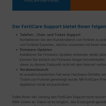
(FortiCare Elite-Portal)
Der FortiCare Support bietet Ihnen folgen
Telefon-, Chat- und Ticket-Support
Kontaktieren Sie den Kundendienst von Fortinet zu jed
von Fortinet-Experten, welche zusammen mit Ihnen etw
Firmware-Updates
Installieren Sie Firmware-Updates entweder direkt über
können Sie einfach ein Firmware-Image herunterladen un
diese zu diesem Zeitpunkt nicht mit dem Internet verbu
Vorabaustausch
Im unwahrscheinlichen Fall eines Hardware-Defekts wir
Ticket von Fortinet genehmigt wurde. Mit FortiCare Prem
Appliance vorab einzuschicken.
Sollte Ihnen der Umfang des FortiCare Support nicht reiche
RMA-Zeiten an. Dabei ist es möglich, das Ersatzgerät garant