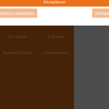
Akzeptieren
✓
✓
technisch notwendige
Konfigur
✓
✓
Eine Stunde
15 Minuten
Nächsten Werktag
2 Arbeitsstunden
-
✓
-
✓