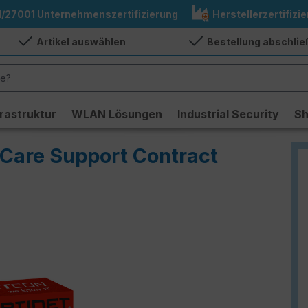
1/27001 Unternehmenszertifizierung
Herstellerzertifizie
Artikel auswählen
Bestellung abschli
frastruktur
WLAN Lösungen
Industrial Security
S
tiCare Support Contract