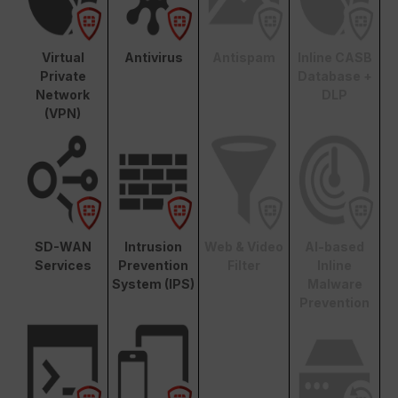
Virtual
Antivirus
Antispam
Inline CASB
Private
Database +
Network
DLP
(VPN)
SD-WAN
Intrusion
Web & Video
AI-based
Services
Prevention
Filter
Inline
System (IPS)
Malware
Prevention